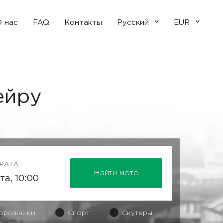
 нас
FAQ
Контакты
Русский
EUR
ейру
ВРАТА
Найти мото
орожники
Спорт
Скутеры