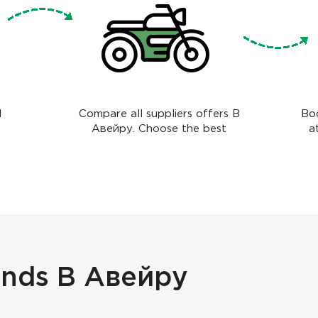
l
Compare all suppliers offers В
Boo
Авейру. Choose the best
a
ands В Авейру