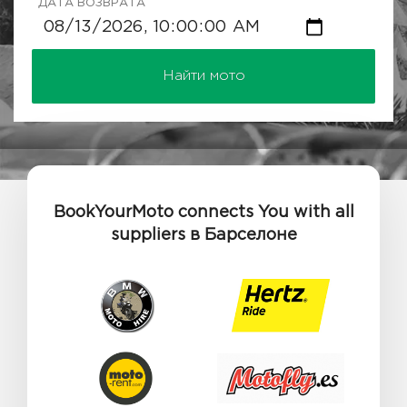
ДАТА ВОЗВРАТА
Найти мото
BookYourMoto connects You with all
suppliers в Барселоне