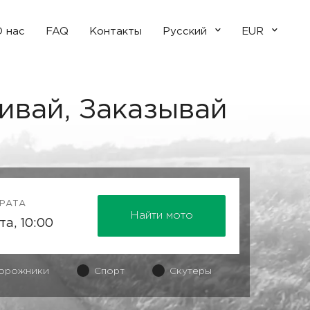
 нас
FAQ
Контакты
Русский
EUR
ивай, Заказывай
ВРАТА
Найти мото
орожники
Спорт
Скутеры