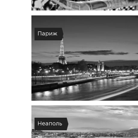
Париж
Неаполь