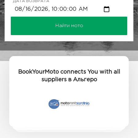
ДАТА ВОЗВРАТА
Найти мото
BookYourMoto connects You with all
suppliers в Альгеро