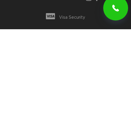
Visa Security
Конфиденциальность и безопасность
Для партнеров
© Bookyourmoto.com, Inc. All rights reserved.
ПОПУЛЯРНЫЕ ГОРОДА
Прокат мото В Авейру
Прокат мото в Авиньоне
Прокат мото в Аликанте
Прокат мото В Альбуфейре
Прокат мото в Альгеро
+ Показать больше
ПОПУЛЯРНЫЕ СТРАНЫ