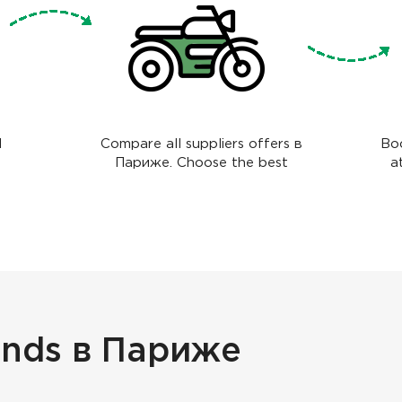
l
Compare all suppliers offers в
Boo
Париже. Choose the best
a
ands в Париже