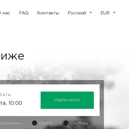
 нас
FAQ
Контакты
Русский
EUR
риже
ВРАТА
Найти мото
орожники
Спорт
Скутеры